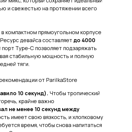
ий микс, который сохраняет идеальный
ью и свежестью на протяжении всего
 в компактном прямоугольном корпусе
 Ресурс девайса составляет
до 4000
й порт Type-C позволяет подзаряжать
ивая стабильную мощность и полную
едней тяги.
 рекомендации от ParilkaStore
авило 10 секунд).
Чтобы тропический
горечь, крайне важно
ал не менее 10 секунд между
ость имеет свою вязкость, и хлопковому
буется время, чтобы снова напитаться