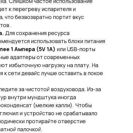
оха. Слишком частое использование
ет к перегреву испарителя и
, что безвозвратно портит вкус
тов.
а.
Для сохранения ресурса
омендуется использовать блоки питания
лее 1 Ампера (5V 1A)
или USB-порты
ные адаптеры от современных
ют избыточную нагрузку на плату. На
 к сети девайс лучше оставить в покое
.
едите за чистотой воздуховода. Из-за
ур внутри мундштука иногда
роконденсат (мелкие капли). Чтобы
 глючил и устройство не срабатывало
иодически протирайте отверстие
атной палочкой.