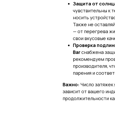
Защита от солнца
чувствительны к 
носить устройств
Также не оставля
— от перегрева жи
свои вкусовые кач
Проверка подлин
Bar
снабжена защи
рекомендуем пров
производителя, ч
парения и соответ
Важно:
Число затяжек
зависит от вашего инд
продолжительности ка