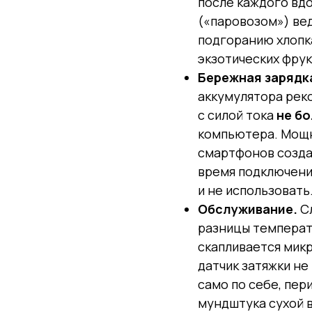
после каждого вд
(«паровозом») вед
подгоранию хлопка
экзотических фрук
Бережная зарядк
аккумулятора рек
с силой тока
не бо
компьютера. Мощ
смартфонов созда
время подключения
и не использовать
Обслуживание.
Сл
разницы температ
скапливается мик
датчик затяжки не
само по себе, пер
мундштука сухой в