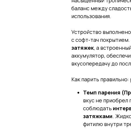
насыщенный тропическ
баланс между сладост
использования.
Устройство выполнено
с софт-тач покрытием.
затяжек
, а встроенны
аккумулятор, обеспеч
вкусопередачу до посл
Как парить правильно:
Темп парения (Пр
вкус не приобрел 
соблюдать
интерв
затяжками
. Жидк
фитилю внутри тре