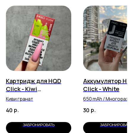
Картридж для HQD
Аккумулятор HQ
Click - Kiwi
Click - White
Pomegranate (5500
Киви гранат
650 mAh / Многоразо
затяжек)
перезаряжаемый
р.
р.
40
30
ЗАБРОНИРОВАТЬ
ЗАБРОНИРОВАТЬ